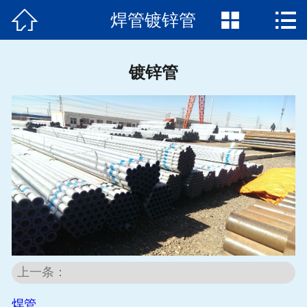



焊管镀锌管
首页

关于我们
镀锌管
产品展示
新闻动态
加工中心
行业应用
钢材知识
在线留言
上一条：
焊管