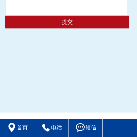



首页
电话
短信