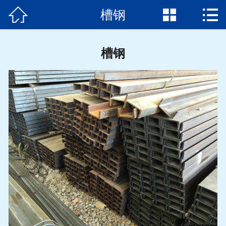



槽钢
首页

关于我们
槽钢
产品展示
新闻动态
加工中心
行业应用
钢材知识
在线留言