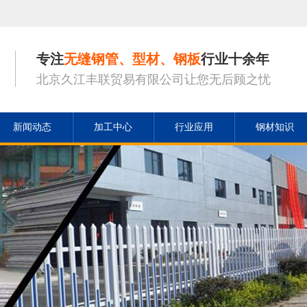
专注
无缝钢管、型材、钢板
行业十余年
北京久江丰联贸易有限公司让您无后顾之忧
新闻动态
加工中心
行业应用
钢材知识