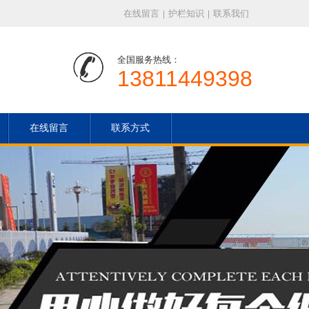
在线留言
|
护栏知识
|
联系我们
全国服务热线：
13811449398
在线留言
联系方式