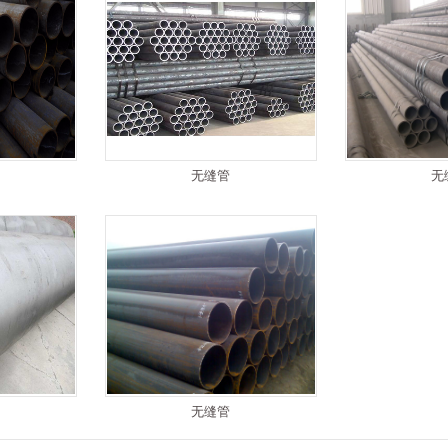
无缝管
无
无缝管